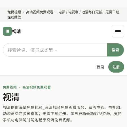
免费视频 · 高清视频免费观看
· 电影 / 电视剧 / 动漫每日更新，无需下载
在线播放
视清
打开
搜索
登录
注册
免费视频 · 高清视频免费观看
视清
视清提供海量免费视频_高清视频免费观看服务，覆盖电影、电视剧、
动漫与综艺多种类型；无需下载注册，每日更新最新影视资源，支持
手机与电脑随时随地畅享高清免费视频。